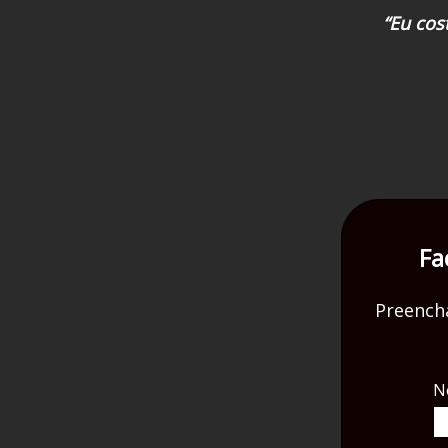
“Eu cos
Fa
Preench
N