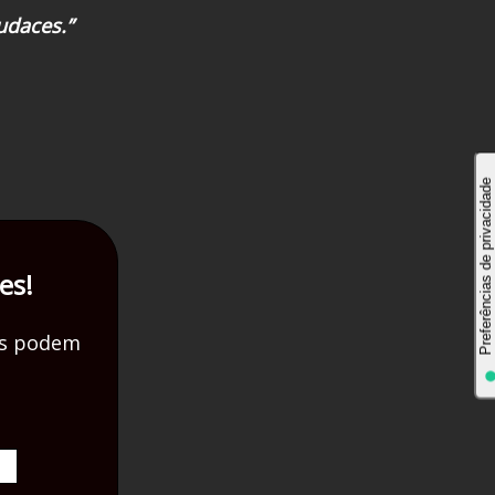
udaces.”
es!
as podem